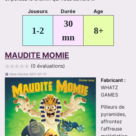
Joueurs
Durée
Age
30
1-2
8+
mn
MAUDITE MOMIE
(0 évaluations)
Date d'achat
2017-07-17
Fabricant :
WHATZ
GAMES
Pilleurs de
pyramides,
affrontez
l'affreuse
malédiction