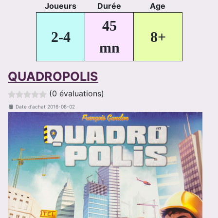
Joueurs
Durée
Age
45
2-4
8+
mn
QUADROPOLIS
(0 évaluations)
Date d'achat
2016-08-02