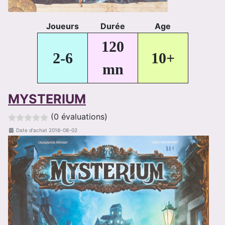
Joueurs
Durée
Age
120
2-6
10+
mn
MYSTERIUM
(0 évaluations)
Date d'achat
2016-08-02