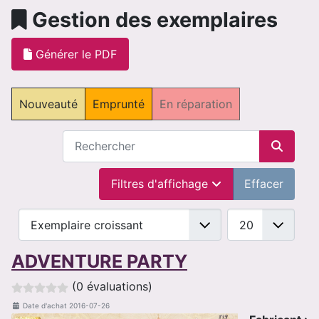
Gestion des exemplaires
Générer le PDF
Nouveauté
Emprunté
En réparation
Recherche
Filtres d'affichage
Effacer
Trier les listes par :
Sélectionnez le 
ADVENTURE PARTY
(0 évaluations)
Date d'achat
2016-07-26