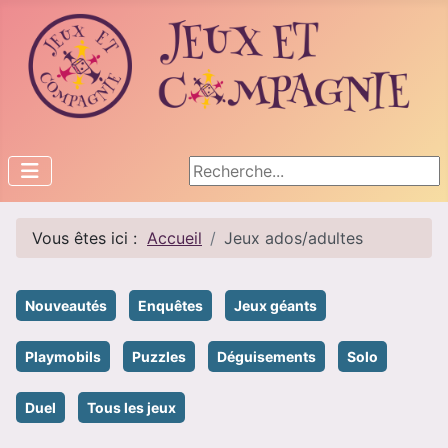
Rechercher
Vous êtes ici :
Accueil
Jeux ados/adultes
Nouveautés
Enquêtes
Jeux géants
Playmobils
Puzzles
Déguisements
Solo
Duel
Tous les jeux