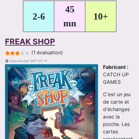
45
2-6
10+
mn
FREAK SHOP
Evaluation de l'utilisateur :
3
/
5
(1 évaluation)
Date d'achat
2017-07-17
Fabricant :
CATCH UP
GAMES
C'est un jeu
de carte et
d'échanges
avec la
pioche. Les
cartes