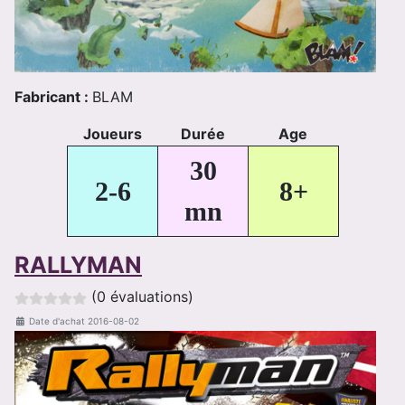
Fabricant :
BLAM
Joueurs
Durée
Age
30
2-6
8+
mn
RALLYMAN
(0 évaluations)
Date d'achat
2016-08-02