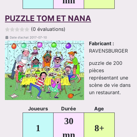
mn
PUZZLE TOM ET NANA
(0 évaluations)
Date d'achat
2017-07-10
Fabricant :
RAVENSBURGER
puzzle de 200
pièces
représentant une
scène de vie dans
un restaurant.
Joueurs
Durée
Age
30
1
8+
mn