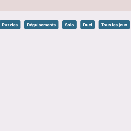
Puzzles
Déguisements
Solo
Duel
Tous les jeux