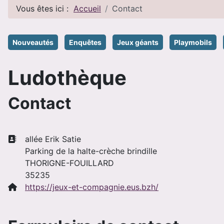
Vous êtes ici :
Accueil
Contact
Nouveautés
Enquêtes
Jeux géants
Playmobils
Ludothèque
Contact
Adresse:
allée Erik Satie
Parking de la halte-crèche brindille
THORIGNE-FOUILLARD
35235
Site Web:
https://jeux-et-compagnie.eus.bzh/