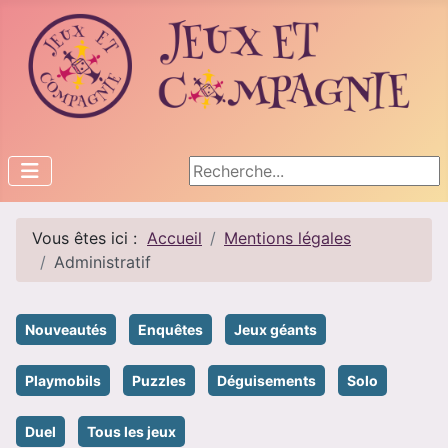
Rechercher
Vous êtes ici :
Accueil
Mentions légales
Administratif
Nouveautés
Enquêtes
Jeux géants
Playmobils
Puzzles
Déguisements
Solo
Duel
Tous les jeux