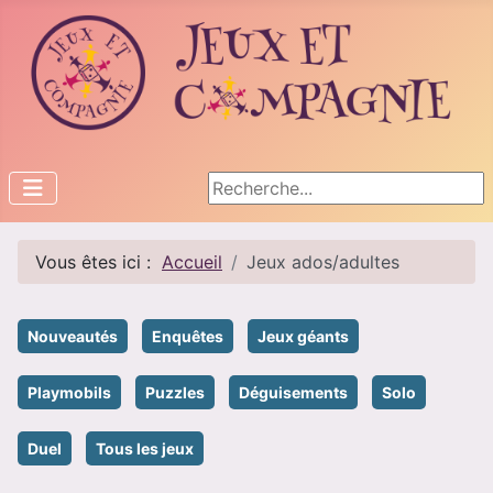
Rechercher
Vous êtes ici :
Accueil
Jeux ados/adultes
Nouveautés
Enquêtes
Jeux géants
Playmobils
Puzzles
Déguisements
Solo
Duel
Tous les jeux