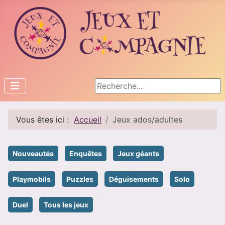
Rechercher
Vous êtes ici :
Accueil
Jeux ados/adultes
Nouveautés
Enquêtes
Jeux géants
Playmobils
Puzzles
Déguisements
Solo
Duel
Tous les jeux