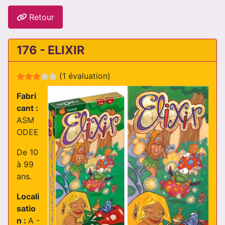
Retour
176 - ELIXIR
Evaluation de l'utilisateur :
3
/
5
(1 évaluation)
Fabri
cant :
ASM
ODEE
De 10
à 99
ans.
Locali
satio
n :
A -