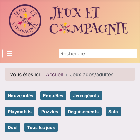
Rechercher
Vous êtes ici :
Accueil
Jeux ados/adultes
Nouveautés
Enquêtes
Jeux géants
Playmobils
Puzzles
Déguisements
Solo
Duel
Tous les jeux