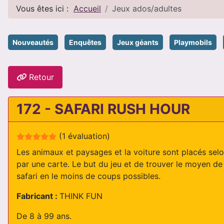
Vous êtes ici :
Accueil
Jeux ados/adultes
Nouveautés
Enquêtes
Jeux géants
Playmobils
Retour
172 - SAFARI RUSH HOUR
Evaluation de l'utilisateur :
5
/
5
(1 évaluation)
Les animaux et paysages et la voiture sont placés selo
par une carte. Le but du jeu et de trouver le moyen de f
safari en le moins de coups possibles.
Fabricant :
THINK FUN
De 8 à 99 ans.