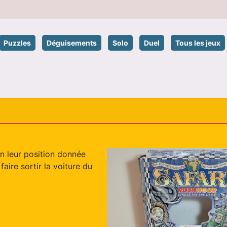
Puzzles
Déguisements
Solo
Duel
Tous les jeux
n leur position donnée
aire sortir la voiture du