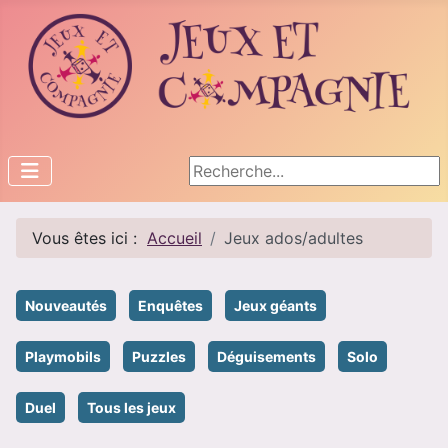
Rechercher
Vous êtes ici :
Accueil
Jeux ados/adultes
Nouveautés
Enquêtes
Jeux géants
Playmobils
Puzzles
Déguisements
Solo
Duel
Tous les jeux