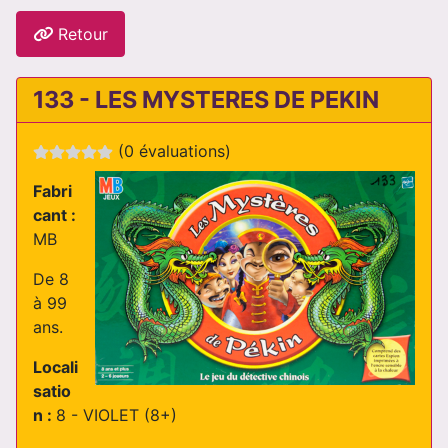
Retour
133 - LES MYSTERES DE PEKIN
(0 évaluations)
Fabri
cant :
MB
De 8
à 99
ans.
Locali
satio
n :
8 - VIOLET (8+)