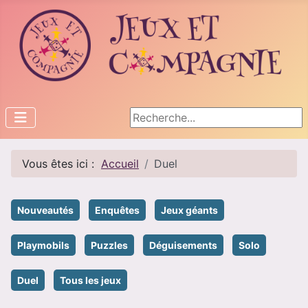
Rechercher
Vous êtes ici :
Accueil
Duel
Nouveautés
Enquêtes
Jeux géants
Playmobils
Puzzles
Déguisements
Solo
Duel
Tous les jeux