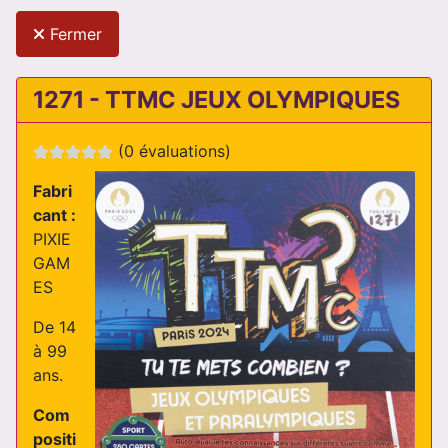
Fermer
1271 - TTMC JEUX OLYMPIQUES
(0 évaluations)
Fabri
cant :
PIXIE
GAM
ES
De 14
à 99
ans.
Com
positi